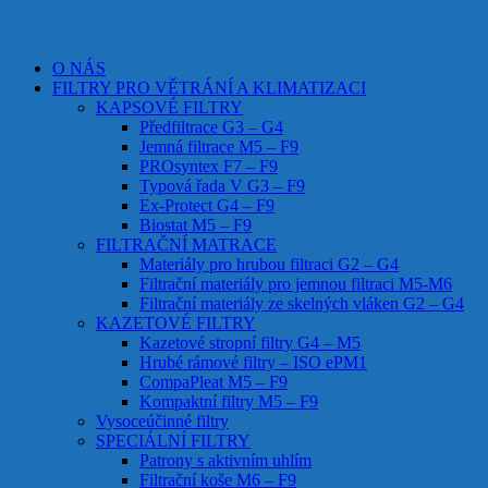
O NÁS
FILTRY PRO VĚTRÁNÍ A KLIMATIZACI
KAPSOVÉ FILTRY
Předfiltrace G3 – G4
Jemná filtrace M5 – F9
PROsyntex F7 – F9
Typová řada V G3 – F9
Ex-Protect G4 – F9
Biostat M5 – F9
FILTRAČNÍ MATRACE
Materiály pro hrubou filtraci G2 – G4
Filtrační materiály pro jemnou filtraci M5-M6
Filtrační materiály ze skelných vláken G2 – G4
KAZETOVÉ FILTRY
Kazetové stropní filtry G4 – M5
Hrubé rámové filtry – ISO ePM1
CompaPleat M5 – F9
Kompaktní filtry M5 – F9
Vysoceúčinné filtry
SPECIÁLNÍ FILTRY
Patrony s aktivním uhlím
Filtrační koše M6 – F9