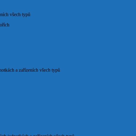
eních všech typů
ořích
notkách a zařízeních všech typů