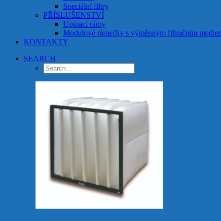
Speciální filtry
PŘÍSLUŠENSTVÍ
Upínací rámy
Modulové rámečky s výměnným filtračním medie
KONTAKTY
SEARCH