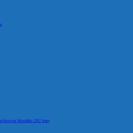
m
ástavbovou hloubku 292 mm