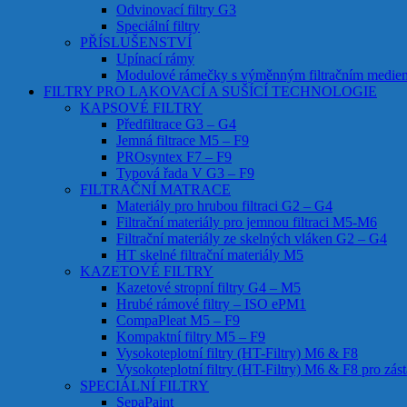
Odvinovací filtry G3
Speciální filtry
PŘÍSLUŠENSTVÍ
Upínací rámy
Modulové rámečky s výměnným filtračním medie
FILTRY PRO LAKOVACÍ A SUŠÍCÍ TECHNOLOGIE
KAPSOVÉ FILTRY
Předfiltrace G3 – G4
Jemná filtrace M5 – F9
PROsyntex F7 – F9
Typová řada V G3 – F9
FILTRAČNÍ MATRACE
Materiály pro hrubou filtraci G2 – G4
Filtrační materiály pro jemnou filtraci M5-M6
Filtrační materiály ze skelných vláken G2 – G4
HT skelné filtrační materiály M5
KAZETOVÉ FILTRY
Kazetové stropní filtry G4 – M5
Hrubé rámové filtry – ISO ePM1
CompaPleat M5 – F9
Kompaktní filtry M5 – F9
Vysokoteplotní filtry (HT-Filtry) M6 & F8
Vysokoteplotní filtry (HT-Filtry) M6 & F8 pro z
SPECIÁLNÍ FILTRY
SepaPaint