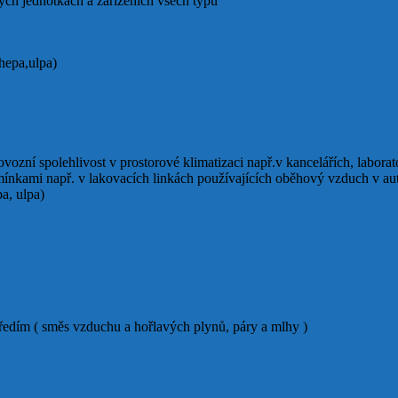
ých jednotkách a zařízeních všech typů
(hepa,ulpa)
vozní spolehlivost v prostorové klimatizaci např.v kancelářích, laborat
ínkami např. v lakovacích linkách používajících oběhový vzduch v au
pa, ulpa)
edím ( směs vzduchu a hořlavých plynů, páry a mlhy )