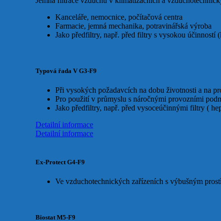
Jemná filtrace vzduchu v klimatizačních a vzduchotechnick
Kanceláře, nemocnice, počítačová centra
Farmacie, jemná mechanika, potravinářská výroba
Jako předfiltry, např. před filtry s vysokou účinností 
Typová řada V G3-F9
Při vysokých požadavcích na dobu životnosti a na pro
Pro použití v průmyslu s náročnými provozními podm
Jako předfiltry, např. před vysoceúčinnými filtry ( he
Detailní informace
Detailní informace
Ex-Protect G4-F9
Ve vzduchotechnických zařízeních s výbušným prostř
Biostat M5-F9